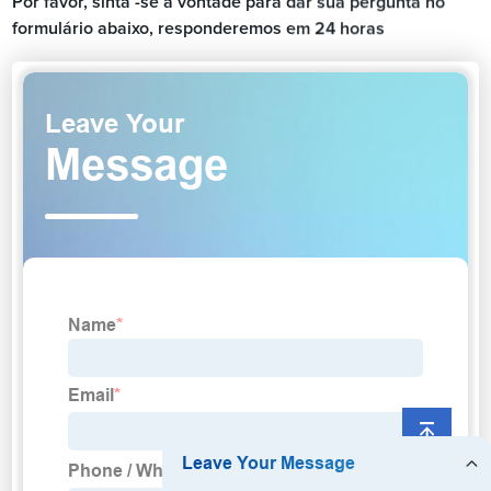
Por favor, sinta -se à vontade para dar sua pergunta no
formulário abaixo, responderemos em 24 horas