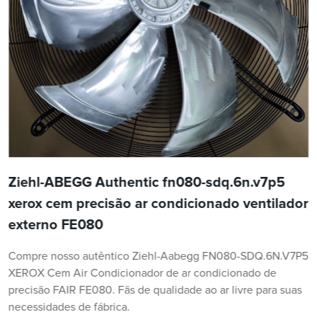
Ziehl-ABEGG Authentic fn080-sdq.6n.v7p5
xerox cem precisão ar condicionado ventilador
externo FE080
Compre nosso autêntico Ziehl-Aabegg FN080-SDQ.6N.V7P5
XEROX Cem Air Condicionador de ar condicionado de
precisão FAIR FE080. Fãs de qualidade ao ar livre para suas
necessidades de fábrica.