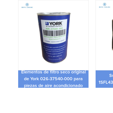
NUEVO y original Ax95-30-11
ginal
Proba
Switch Desconnector
ara
025
1SFL431074R8011 CA Contactor
ado
temper
AX95-30-11-80