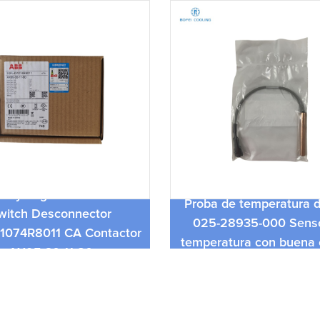
Accesorios de refrigera
 de temperatura de York
York Nuevo y Original
-28935-000 Sensor de
01094-000 Potencia de 
atura con buena calidad
de energía