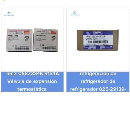
1/4 '' NTP York York
Condición y
Ten2 068Z3346 R134A
refrigeración de
Válvula de expansión
refrigerador de
termostática
refrigerador 025-29139-
004 Transductor de
presión